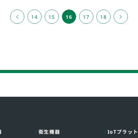
«
14
15
16
17
18
»
器
衛生機器
IoTプラッ