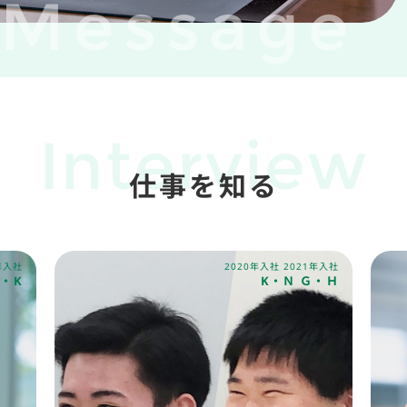
Message
Interview
仕事を知る
年入社
2020年入社 2021年入社
K・K
K・Ｎ Ｇ・Ｈ