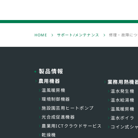
HOME
サポート/メンテナンス
修理・故障につ
製品情報
農用機器
業務用熱機
温風暖房機
温水発生機
環境制御機器
温水給湯機
施設園芸用ヒートポンプ
温風暖房機
光合成促進機器
温水ボイラ
農業用ICTクラウドサービス
コイン式シ
乾燥機