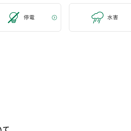
停電
水害
いて