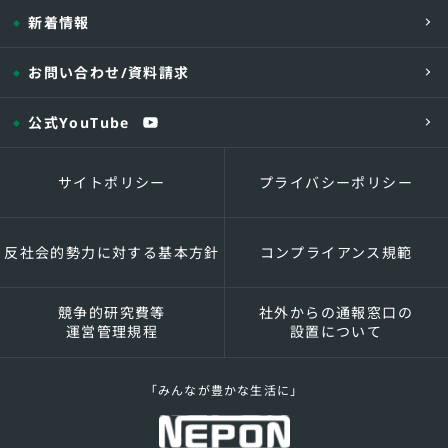
新着情報
除湿機能
お問い合わせ
/資料請求
結露による多湿病害の予防には、グリー
システムが効果を発揮します。多湿病害
公式YouTube
従来の除湿は、暖房機を短時間運転する
を低下させる「暖房除湿」を中心に、「
ていました。
サイトポリシー
プライバシーポリシー
グリーンパッケージを冷房機として利用
んど変化させずに湿度を下げることがで
選定の目安としては、床面積1000㎡につ
反社会的勢力に対する基本方針
コンプライアンス規範
競争的研究費等
社外からの通報窓口の
運営管理規程
設置について
夜冷機能
「みんなが豊かな生活に」
夏の昼間の冷房に対しては能力が不足す
ができます。大風量のグリーンパッケー