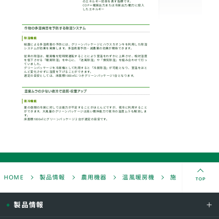
大風量の効果
風量が多く、風速も速いため、風が遠く
TOP
HOME
製品情報
農用機器
温風暖房機
施設園芸用ヒー
届きハウス内の空気を効率よく撹拌しま
ダクト接続も可能です。
製品情報