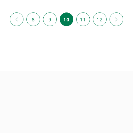
«
8
9
10
11
12
»