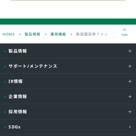
TOP
HOME
製品情報
農用機器
施設園芸用ファン
製品情報
サポート/メンテナンス
IR情報
作
どんなハウスにも対応
空間の
企業情報
ネポン FAN
ダイレ
採用情報
SDGs