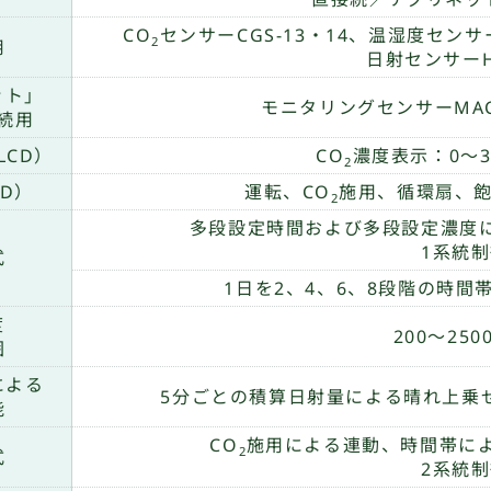
CO
センサーCGS-13・14、温湿度センサー
2
用
日射センサーHR
ット」
モニタリングセンサーMAC-
続用
LCD）
CO
濃度表示：0〜30
2
ED）
運転、CO
施用、循環扇、
2
多段設定時間および多段設定濃度
1系統
式
1日を2、4、6、8段階の時
度
200〜250
囲
による
5分ごとの積算日射量による晴れ上乗
能
CO
施用による連動、時間帯に
2
式
2系統