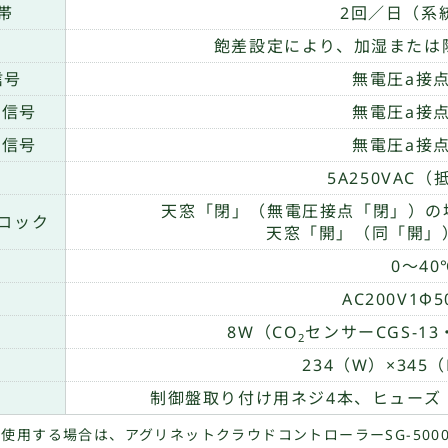
帯
2回／日（系
飽差設定により、加湿または
信号
無電圧a接
転信号
無電圧a接
転信号
無電圧a接
5A250VAC
天窓「閉」（無電圧接点「閉」）の
ロック
天窓「開」（同「開」
0〜40
AC200V1Φ5
8W（CO
センサーCGS-1
2
234（W）×345（
制御盤取り付け用ネジ4本、ヒューズ（
ズを使用する場合は、アグリネットクラウドコントローラーSG-50