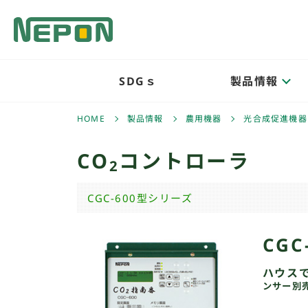
SDGｓ
製品情報
HOME
製品情報
農用機器
光合成促進機器
CO
コントローラ
2
CGC-600型シリーズ
CG
ハウスで
ンサー別