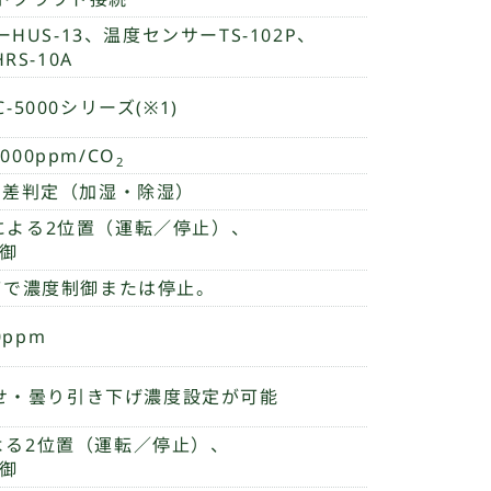
HUS-13、温度センサーTS-102P、
S-10A
5000シリーズ(※1)
00ppm/CO
2
飽差判定（加湿・除湿）
による2位置（運転／停止）、
制御
間帯で濃度制御または停止。
0ppm
せ・曇り引き下げ濃度設定が可能
よる2位置（運転／停止）、
制御