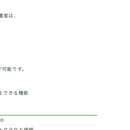
濃度は、
が可能です。
止できる機能
00
トクラウド接続