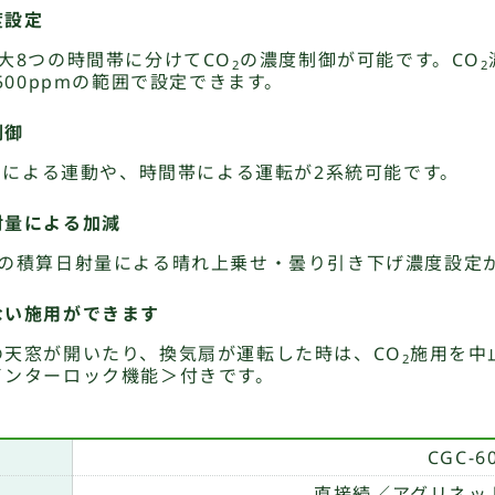
度設定
大8つの時間帯に分けてCO
の濃度制御が可能です。CO
2
2
2500ppmの範囲で設定できます。
制御
用による連動や、時間帯による運転が2系統可能です。
射量による加減
との積算日射量による晴れ上乗せ・曇り引き下げ濃度設定
ない施用ができます
の天窓が開いたり、換気扇が運転した時は、CO
施用を中
2
インターロック機能＞付きです。
CGC-6
直接続／アグリネッ