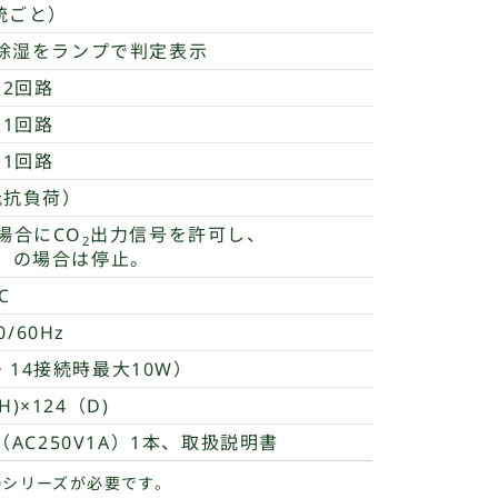
統ごと）
除湿をランプで判定表示
点2回路
点1回路
点1回路
（抵抗負荷）
場合にCO
出力信号を許可し、
2
）の場合は停止。
℃
0/60Hz
3・14接続時最大10W）
H)×124（D)
AC250V1A）1本、取扱説明書
00シリーズが必要です。