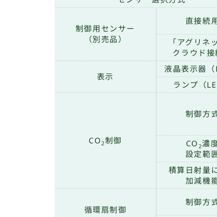
直接続
制御用センサー
（別売品）
「アグリネ
クラウド接
液晶表示器（
表示
ランプ（L
制御方
CO
制御
CO
濃
2
2
設定範
積算日射量
加減機
制御方
循環扇制御