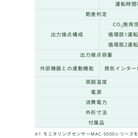
運転時間
飽差判定
CO
施用
2
出力接点構成
循環扇1運
循環扇2運
出力接点容量
外部機器との連動機能
換気インター
周囲温度
電源
消費電力
外形寸法
付属品
※1 モニタリングセンサーMAC-5000シリー