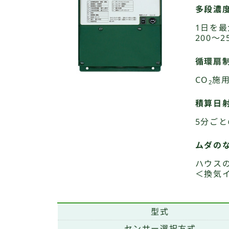
多段濃
1日を最
200〜
循環扇
CO
施
2
積算日
5分ご
ムダの
ハウス
＜換気
型式
センサー選択方式