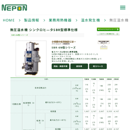
HOME
製品情報
業務用熱機器
温水発生機
無圧温水機
無圧温水機 シンクロヒ―
SBR-6M型シリーズ