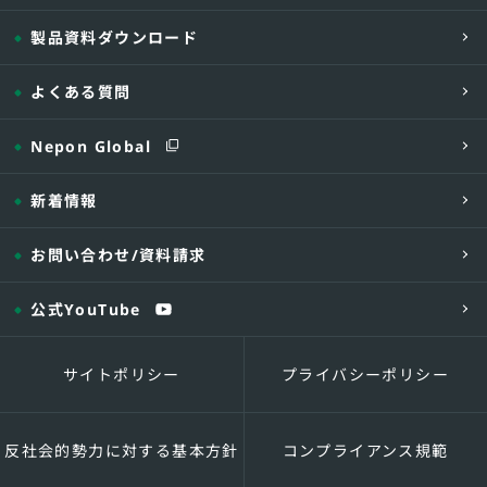
製品資料ダウンロード
最大出
よくある質問
暖房2回路
（※2）
Nepon Global
定
新着情報
缶体保有水量
お問い合わせ
/資料請求
伝熱面積
公式YouTube
本体搬入質量
サイトポリシー
プライバシーポリシー
燃料消費量
オイルバー
A
ナー
自
反社会的勢力に対する基本方針
コンプライアンス規範