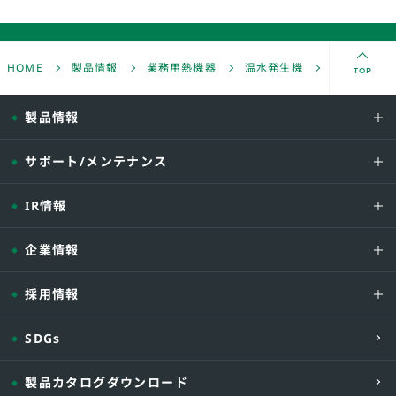
最大
給湯専用（※
1回路仕様
1）
TOP
HOME
製品情報
業務用熱機器
温水発生機
無圧温水機 
製品情報
サポート/メンテナンス
給湯（※
1）
IR情報
企業情報
暖房給湯併用
採用情報
暖房
SDGs
2回路仕様
製品カタログダウンロード