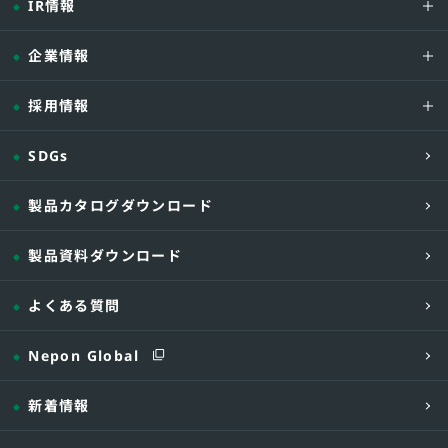
名称
IR情報
送風機
風量
企業情報
電動機
採用情報
サ
制御装置
SDGs
製品カタログダウンロード
電源
製品資料ダウンロード
消費電力
運転電流
よくある質問
温風吹出口
内径寸法
Nepon Global
煙突
接続口寸法
新着情報
ガラリなし
燃焼用
空気取入口寸法
スチールガラリ