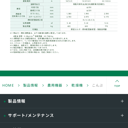
※KT1526TPの画像です。
こんぶ・わかめ等乾燥用
形式
熱出力
TOP
HOME
製品情報
農用機器
乾燥機
こんぶ・わかめ等乾燥
燃料消費量（A重油）
製品情報
電動機
バーナ
ノズルヒータ
サポート/メンテナンス
点火変圧器