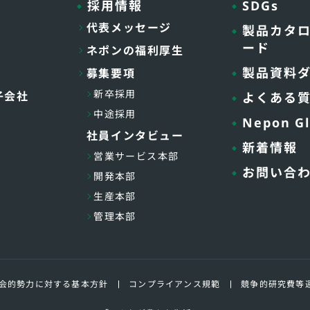
採用情報
SDGs
代表メッセージ
製品カタ
ード
ネポンの福利厚生
製品資料
募集要項
新卒採用
子会社
よくある
中途採用
Nepon Gl
社員インタビュー
新着情報
営業サービス本部
お問い合
開発本部
生産本部
管理本部
会的勢力に対する基本方針
コンプライアンス規範
競争的研究費等