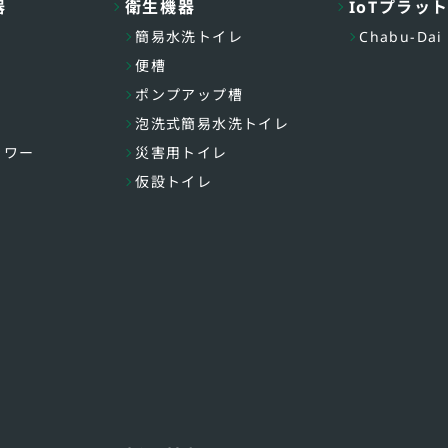
器
衛生機器
IoTプラッ
簡易水洗トイレ
Chabu-Dai
便槽
ポンプアップ槽
泡洗式簡易水洗トイレ
ャワー
災害用トイレ
仮設トイレ