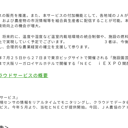
ＪＡ
スの販売を推進。また、本サービスの付加機能として、各地域のＪＡ
、および農産物の市況情報等を組合員生産者に配信することが可能。
技術向上の機会が増大。
、将来的に、温度や湿度など温室内栽培環境の統合制御や、施設の燃
上で実現していく予定でございます。
３者は、今後も
し、合理的な農業経営の確立を支援して参ります。
年７月２５日から２７日まで東京ビッグサイトで開催される「施設園
まで大阪リーガロイヤルホテルで開催する「ＮＥＣ
ｉＥＸＰＯ
関
ラウドサービスの概要
サービス」
境センサの情報をリアルタイムでモニタリングし、クラウドでデータ
ビス。今年５月より、当社とＮＥＣが提供開始。今回、ＪＡ農協のア
先＞