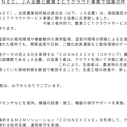
ＮＥＣ、ＪＡ全農と農業ＩＣＴ
クラウド事業で協業の件
ＮＥＣ）、全国農業協同組合連合会（以下、ＪＡ全農）は、施設園芸
した、農業ＩＣＴクラウドサービス事業に関する
今後３者共同で、農業ＩＣＴクラウドサービ
参ります。
温室内の栽培環境や機器動作の異常監視、温室内環境の把握による生
離れた場所でも、積算温度や日射、二酸化炭素濃度など栽培環境のデ
みが必要とされてお
地データの見える化を実現する「ＣＯＮＮＥＸＩＶＥ（コネクシブ）
全国機関であるＪＡ全農、の協業３者は、クラウドを用いて手軽に導
を提供致します。
これにより、生産者は、農産物の生
頼っていた環境制御を数値で確認することで、生産工程の改善や、新
割は、以下のとおりでございます。
グセンサなどを提供。機器の設置・施工、機器の保守サポートを実施
農場に
集約するＭ２Ｍソリューション「ＣＯＮＮＥＸＩＶＥ」を利用して、
関わる技術支援、運用保守を実施。