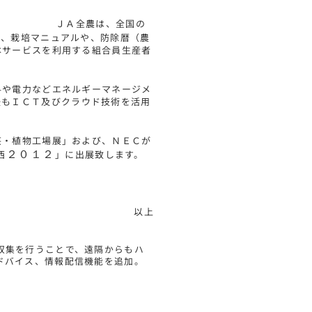
全農は、全国の
が、栽培マニュアルや、防除暦（農
本サービスを利用する組合員生産者
料や電力などエネルギーマネージメ
ＩＣＴ及びクラウド技術を活用
芸・植物工場展」および、ＮＥＣが
西
２０１２
」に出展致します。
以上
収集を行うことで、遠隔からもハ
ドバイス、情報配信機能を追加。