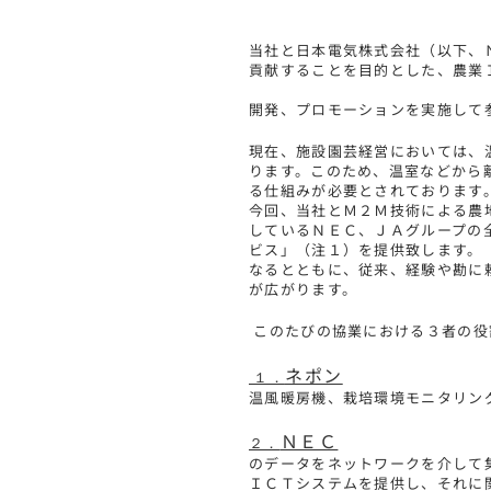
当社と日本電気株式会社（以下、
貢献することを目的と
開発、プロモーションを実施して
現在、施設園芸経営においては、
ります。このため、温室などから
る仕組
今回、当社とＭ２Ｍ技術による農
しているＮＥＣ、ＪＡグループの
ビス」（注１）
なるとともに、従来、経験や勘に
が広がります。
このたびの協業における３者の役
ネポン
１．
温風暖房機、栽培環境モニタリン
ＮＥＣ
２．
のデータをネットワークを介して
ＩＣＴシステムを提供し、それに