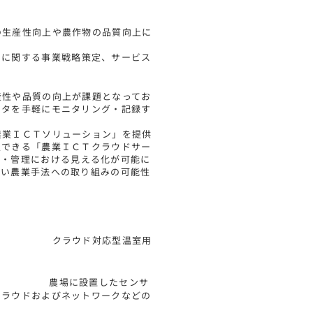
の生産性向上や農作物の品質向上に
協業に合意致しました。
スに関する事業戦略策定、サービス
産性や品質の向上が課題となってお
ータを手軽にモニタリング・記録す
ります。
農業ＩＣＴソリューション」を提供
入できる「農業ＩＣＴクラウドサー
産・管理における見える化が可能に
しい農業手法への取り組みの可能性
クラウド対応型温室用
。
設置したセンサ
クラウドおよびネットワークなどの