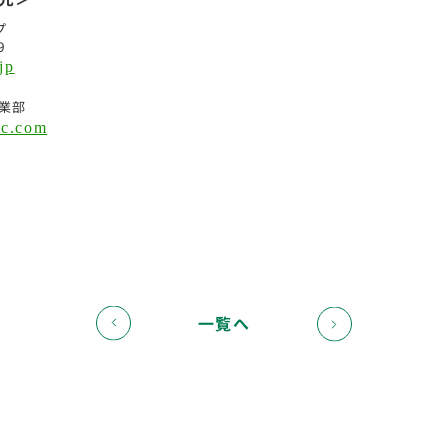
プ
９
jp
業部
ec.com
一覧へ