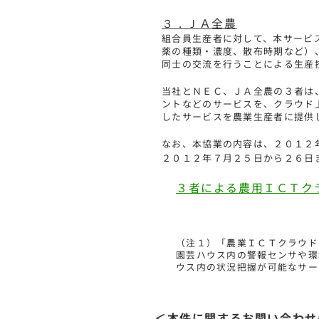
Ａ全農
３．Ｊ
組合員生産者に対して、本サービ
薬の種類・濃度、散布時期など）
同士の交流を行うことによる生産
当社とＮＥＣ、ＪＡ全農の３者は
ントなどのサービスを、クラウド
したサービスを農業生産者に提供
なお、本協業の内容は、２０１２
２０１２年７月２５日から２６日
３者による農用ＩＣＴク
（注１）「農業ＩＣＴクラウド
園芸ハウス内の警報センサや環
ウス内の状況把握が可能なサー
＜本件に関するお問い合わせ