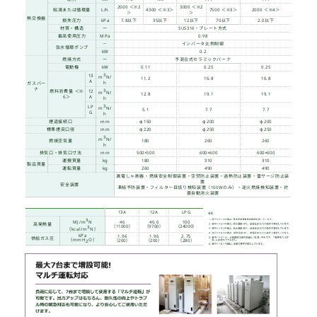
大気開放・無圧式のため、労働安全衛生法上
請・取扱資格などは不要です。
軽量・コンパクト
台車や小型エレベータで搬入できます。
高さ1630mm×幅400mm×奥行1400mm