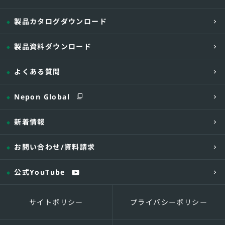
製品カタログダウンロード
製品資料ダウンロード
標準仕様タイプ/高温出湯タイプ 仕様
よくある質問
Nepon Global
新着情報
型式
種類
お問い合わせ
/資料請求
kW
定格出力
{kcal/
公式YouTube
h}
缶水量
L
サイトポリシー
プライバシーポリシー
伝熱面積
㎡
電源電圧・周波数
ー