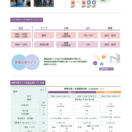
高効
高温
製品特徴
資格不要・検査不要