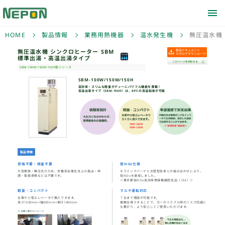
HOME
製品情報
業務用熱機器
温水発生機
無圧温水機
無圧温水機 シンクロヒー
標準出湯・高温出湯タイ
SBM-100W/150W/150H型シリーズ
SB