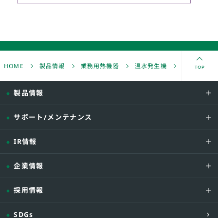
シンクロヒータ SBMラインナップ
TOP
HOME
製品情報
業務用熱機器
温水発生機
無圧温水機 
製品情報
サポート/メンテナンス
IR情報
企業情報
採用情報
SDGs