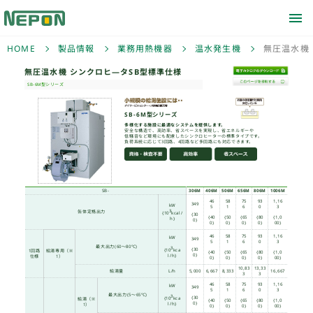
HOME
製品情報
業務用熱機器
温水発生機
無圧温水機
無圧温水機 シンクロヒ―
SB-6M型シリーズ