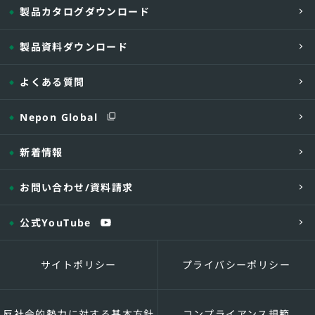
製品カタログダウンロード
製品資料ダウンロード
よくある質問
最大出力 △
暖房2回路
Nepon Global
（※2）
定格時
新着情報
温水
お問い合わせ
/資料請求
缶体保有水量
公式YouTube
伝熱面積
SB-
本体搬入質量
SB-
サイトポリシー
プライバシーポリシー
灯
燃料消費量
オイル
A重油（
バーナ
反社会的勢力に対する基本方針
コンプライアンス規範