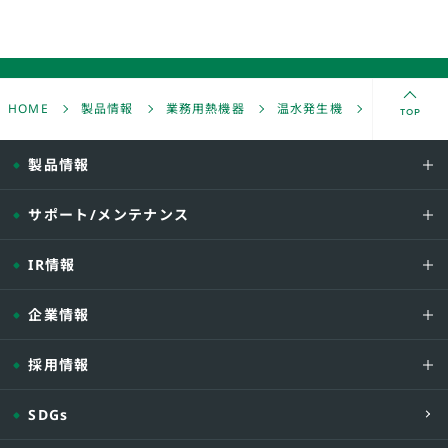
最大出力(6
1回路
給湯専用（※
仕様
1）
TOP
HOME
製品情報
業務用熱機器
温水発生機
無圧温水機
給
製品情報
最大
サポート/メンテナンス
給湯（※
1）
IR情報
企業情報
暖房給湯併用
採用情報
最大出
SDGs
暖房
2回路
仕様