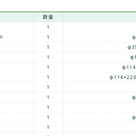
数量
1
ト
1
φ
ト
1
φ
1
φ
1
φ11
1
φ114×2
1
1
φ
1
1
φ
1