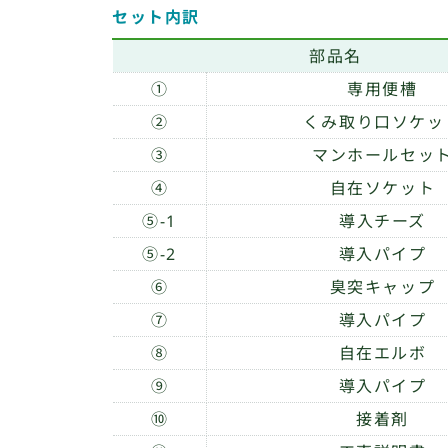
セット内訳
部品名
①
専用便槽
②
くみ取り口ソケッ
③
マンホールセッ
④
自在ソケット
⑤-1
導入チーズ
⑤-2
導入パイプ
⑥
臭突キャップ
⑦
導入パイプ
⑧
自在エルボ
⑨
導入パイプ
⑩
接着剤