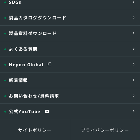
SDGs
型式
容量(L)
製品カタログダウンロード
MYU38-5
580
MYU38-9
960
製品資料ダウンロード
MYU38-10
1,050
MYU38-13
1,340
よくある質問
MYU38-16
1,620
MYU38-18
1,870
Nepon Global
MYU38-21
2,100
新着情報
MYU38-25
2,580
MYU38-31
3,120
お問い合わせ
/資料請求
※1 FLとGLの間が少ない場合、深埋めにな
※2 横引き管φ216が長くなる場合は、汚物
公式YouTube
※3 深埋め(土かぶり500以上)、および地
サイトポリシー
プライバシーポリシー