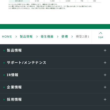
TOP
HOME
製品情報
衛生機器
便槽
横型2連式 （MYU38
製品情報
サポート/メンテナンス
IR情報
企業情報
採用情報