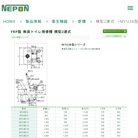
HOME
製品情報
衛生機器
便槽
横型2連式 （MYU38
FRP製 無臭トイレ用便槽
MYU38型シリーズ