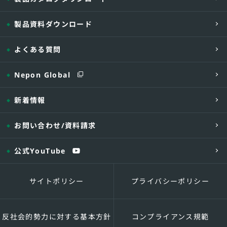
MKS2-13
1,370
MKS2-15
1,530
製品資料ダウンロード
MKS2-18
1,870
よくある質問
※1 排便口φ186、位置変更、くみ取り口φ1
※2 くみ取り口の口径φ300・45°エルボ出し
Nepon Global
※3 FLとGLの間が土、栗石、コンクリート
ださい)
※4 基礎がタンクの上に乗る場合は、基礎の
新着情報
※5 深埋め(土かぶり400以上)、および地
お問い合わせ
/資料請求
公式YouTube
サイトポリシー
プライバシーポリシー
反社会的勢力に対する基本方針
コンプライアンス規範