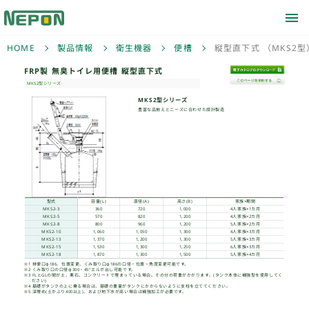
HOME
製品情報
衛生機器
便槽
縦型直下式 （MKS2型
FRP製 無臭トイレ用便
MKS2型シリーズ