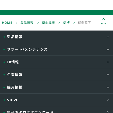
TOP
HOME
製品情報
衛生機器
便槽
縦型直下式 （MKS2型
製品情報
サポート/メンテナンス
IR情報
企業情報
型式
容量(L)
採用情報
MKS2-3
360
MKS2-5
570
SDGs
MKS2-8
800
MKS2-10
1,060
製品カタログダウンロード