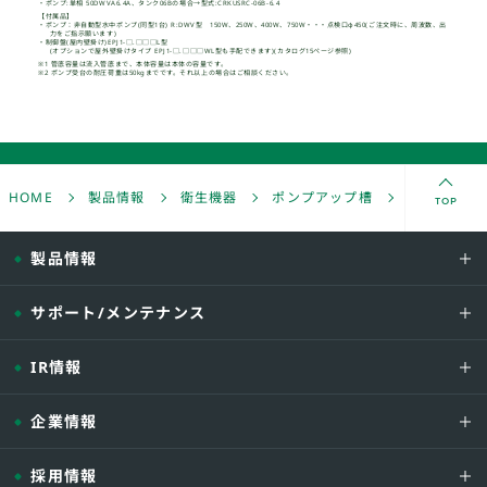
TOP
HOME
製品情報
衛生機器
ポンプアップ槽
FRP製 中
製品情報
サポート/メンテナンス
型式
IR情報
樹脂製ポンプ
点検口φ450
企業情報
-02B -
□.□□□
-04B -
□.□□□
採用情報