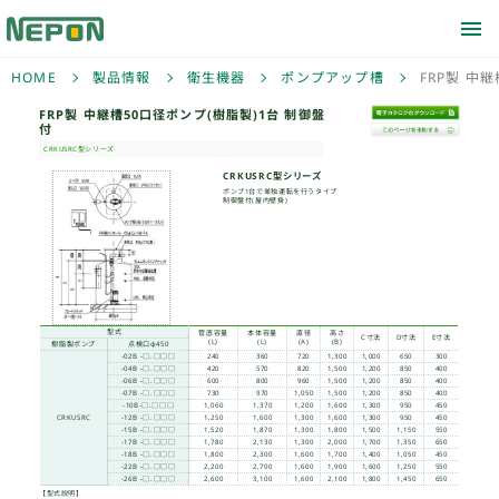
HOME
製品情報
衛生機器
ポンプアップ槽
FRP製 中
FRP製 中継槽50口径ポ
付
CRKUSRC型シリーズ