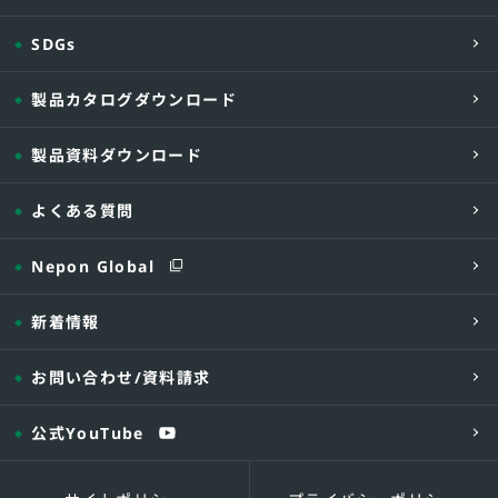
-06B -
□.□□□
-07B -
□.□□□
SDGs
-10B-
□.□□□
CRKUSRC
-12B -
□.□□□
製品カタログダウンロード
-15B -
□.□□□
製品資料ダウンロード
-17B -
□.□□□
-18B -
□.□□□
よくある質問
-22B -
□.□□□
-26B -
□.□□□
Nepon Global
【型式説明】
新着情報
・ポンプ:単相 50DWVA6.4A、タンク06Bの場合
【付属品】
お問い合わせ
/資料請求
・ポンプ：非自動型水中ポンプ(同型1台) R:D
力をご指示願います)
・制御盤(屋内壁掛け)EPJ1-
□.□□□
L型
公式YouTube
(オプションで屋外壁掛けタイプ EPJ1-
□
※1 管底容量は流入管底まで、本体容量は本