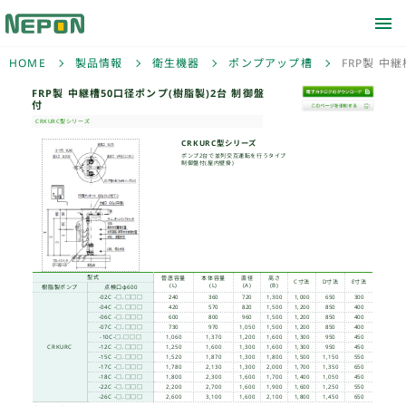
HOME
製品情報
衛生機器
ポンプアップ槽
FRP製 中
FRP製 中継槽50口径ポ
付
CRKURC型シリーズ