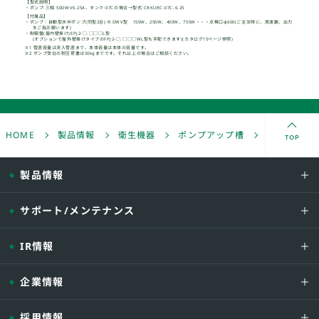
TOP
HOME
製品情報
衛生機器
ポンプアップ槽
FRP製 中
製品情報
サポート/メンテナンス
IR情報
型式
樹脂製ポンプ
点検口φ600
企業情報
-02C -
□.□□□
-04C -
□.□□□
採用情報