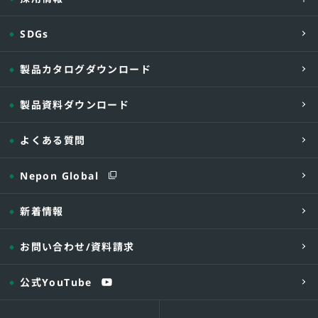
-06C -
□.□□□
SDGs
-07C -
□.□□□
-10C-
□.□□□
製品カタログダウンロード
CRKURC
-12C -
□.□□□
-15C -
□.□□□
製品資料ダウンロード
-17C -
□.□□□
-18C -
□.□□□
よくある質問
-22C -
□.□□□
Nepon Global
-26C -
□.□□□
【型式説明】
新着情報
・ポンプ:三相 50DWV6.25A、タンク:07Cの場合
【付属品】
お問い合わせ
/資料請求
・ポンプ：自動型水中ポンプ(同型2台) R:DW
をご指示願います)
公式YouTube
・制御盤(屋内壁掛け)EPJ2-
□.□□□
L型
(オプションで屋外壁掛けタイプのFPJ2-
□