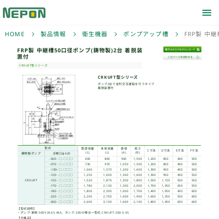
HOME
製品情報
衛生機器
ポンプアップ槽
FRP製 中
FRP製 中継槽50口径ポ
置付
CRKUFT型シリーズ