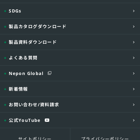
-10D-
□.□□□
SDGs
-12D -
□.□□□
CRKUFT
-15D -
□.□□□
製品カタログダウンロード
-17D -
□.□□□
-18D -
□.□□□
製品資料ダウンロード
-22D -
□.□□□
よくある質問
-26D -
□.□□□
【型式説明】
Nepon Global
・ポンプ:単相 50DV2A/J5.4SA、タンク:20Dの
【付属品】
新着情報
・ポンプ：自動型水中ポンプ(A・J型各1台) F:D
指示願います)
お問い合わせ
/資料請求
・着脱装置 DV2:LM50型
※1 管底容量は流入管底まで、本体容量は本
公式YouTube
【オプション】
・警報盤とフロートスイッチを取り付けるこ
サイトポリシー
プライバシーポリシー
ます。≪CRKUFKT型≫