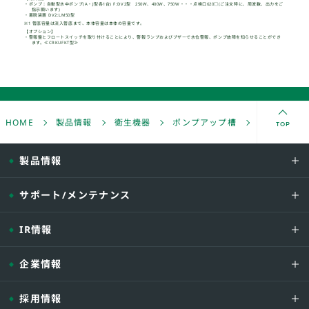
TOP
HOME
製品情報
衛生機器
ポンプアップ槽
FRP製 中
製品情報
サポート/メンテナンス
IR情報
型式
鋳物製ポンプ
点検口φ620
企業情報
-06D -
□.□□□
採用情報
-07D -
□.□□□