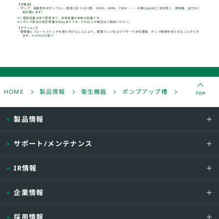
TOP
HOME
製品情報
衛生機器
ポンプアップ槽
FRP製 中継
製品情報
サポート/メンテナンス
型式
IR情報
鋳物製ポンプ
点検口φ600
-02C -
□.□□□
企業情報
-04C -
□.□□□
-06C -
□.□□□
採用情報