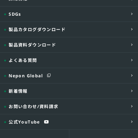
-07C -
□.□□□
-10C-
□.□□□
SDGs
CRKUF
-12C -
□.□□□
製品カタログダウンロード
-15C -
□.□□□
-17C -
□.□□□
製品資料ダウンロード
-18C -
□.□□□
-22C -
□.□□□
よくある質問
-26C -
□.□□□
Nepon Global
【型式説明】
・ポンプ:三相 50DV2A/J6.4SA、タンク:10Cの
新着情報
【付属品】
・ポンプ：自動型水中ポンプ(A・J型各1台) F
お問い合わせ
/資料請求
指示願います)
※1 管底容量は流入管底まで、本体容量は本
公式YouTube
※2 ポンプ受台の耐圧荷重は50kgまでです
【オプション】