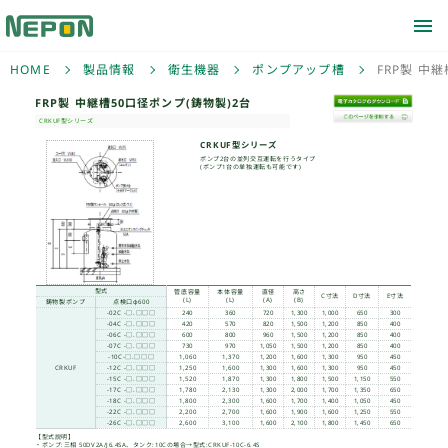
HOME
製品情報
衛生機器
ポンプアップ槽
FRP製 中
FRP製 中継槽50口径ポ
CRKUF型シリーズ